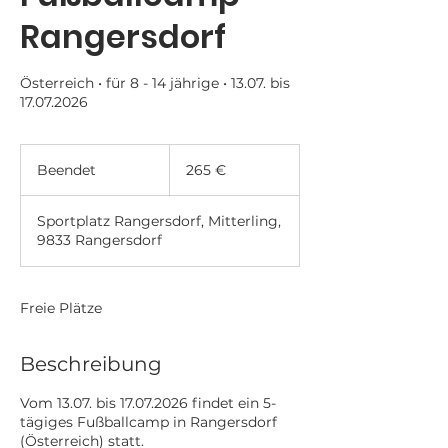
Rangersdorf
Österreich • für 8 - 14 jährige • 13.07. bis
17.07.2026
265
Euro
Beendet
B
265 €
e
e
Sportplatz Rangersdorf, Mitterling,
n
9833 Rangersdorf
d
e
t
Freie Plätze
Beschreibung
Vom 13.07. bis 17.07.2026 findet ein 5-
tägiges Fußballcamp in Rangersdorf
(Österreich) statt.